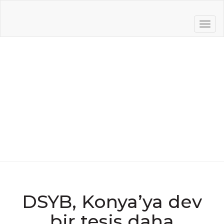
MEN
News
News
DSYB, Konya’ya dev bir tesis daha kazandırdı! Ereğli Etbir
Et Entegre Tesisi açıldı
DSYB, Konya’ya dev
bir tesis daha