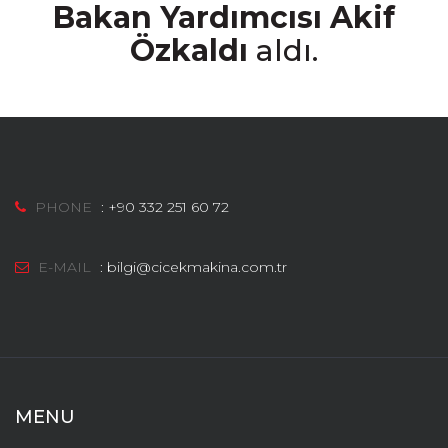
Bakan Yardımcısı Akif
Özkaldı
aldı.
PHONE
:
+90 332 251 60 72
E-MAIL
:
bilgi@cicekmakina.com.tr
MENU