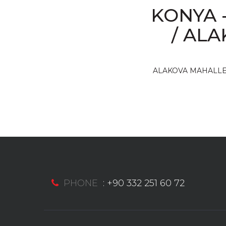
KONYA 
/ AL
ALAKOVA MAHALLE
PHONE
:
+90 332 251 60 72