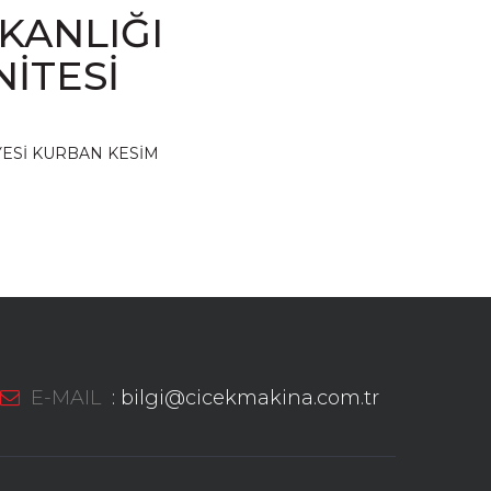
KANLIĞI
İTESİ
ESİ KURBAN KESİM
E-MAIL
:
bilgi@cicekmakina.com.tr