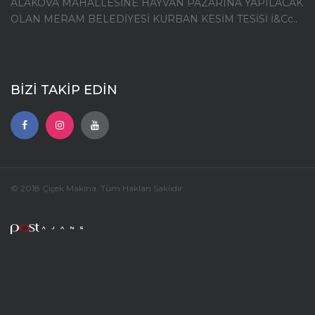
ALAKOVA MAHALLESİNE HAYVAN PAZARINA YAPILACAK
OLAN MERAM BELEDİYESİ KURBAN KESİM TESİSİ İ&Cc..
BİZİ TAKİP EDİN
© 2018 Çiçek Makina. Tüm Hakları Saklıdır.