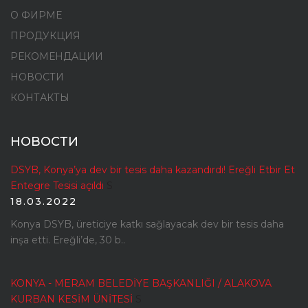
О ФИРМЕ
ПРОДУКЦИЯ
РЕКОМЕНДАЦИИ
НОВОСТИ
КОНТАКТЫ
НОВОСТИ
DSYB, Konya’ya dev bir tesis daha kazandırdı! Ereğli Etbir Et
Entegre Tesisi açıldı
S
18.03.2022
Konya DSYB, üreticiye katkı sağlayacak dev bir tesis daha
inşa etti. Ereğli’de, 30 b..
KONYA - MERAM BELEDİYE BAŞKANLIĞI / ALAKOVA
KURBAN KESİM ÜNİTESİ
S