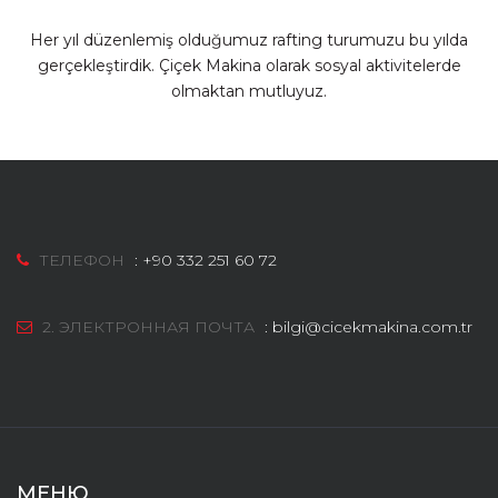
Her yıl düzenlemiş olduğumuz rafting turumuzu bu yılda
gerçekleştirdik. Çiçek Makina olarak sosyal aktivitelerde
olmaktan mutluyuz.
ТЕЛЕФОН
:
+90 332 251 60 72
2. ЭЛЕКТРОННАЯ ПОЧТА
:
bilgi@cicekmakina.com.tr
МЕНЮ