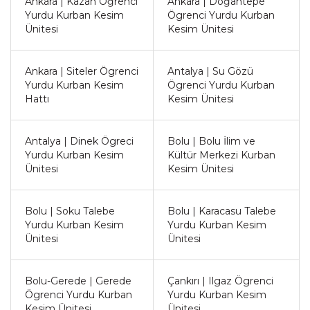
Ankara | Kazan Öğrenci
Ankara | Doğantepe
Yurdu Kurban Kesim
Ögrenci Yurdu Kurban
Ünitesi
Kesim Ünitesi
Ankara | Siteler Ögrenci
Antalya | Su Gözü
Yurdu Kurban Kesim
Ögrenci Yurdu Kurban
Hattı
Kesim Ünitesi
Antalya | Dinek Ögreci
Bolu | Bolu İlim ve
Yurdu Kurban Kesim
Kültür Merkezi Kurban
Ünitesi
Kesim Ünitesi
Bolu | Soku Talebe
Bolu | Karacasu Talebe
Yurdu Kurban Kesim
Yurdu Kurban Kesim
Ünitesi
Ünitesi
Bolu-Gerede | Gerede
Çankırı | Ilgaz Ögrenci
Ögrenci Yurdu Kurban
Yurdu Kurban Kesim
Kesim Ünitesi
Ünitesi