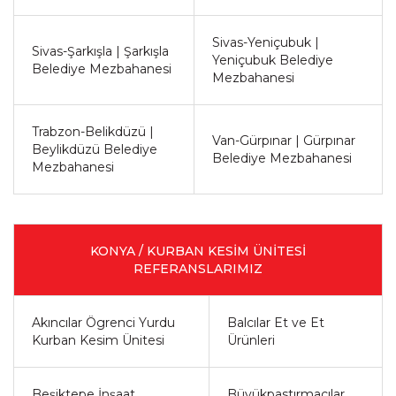
Sivas-Yeniçubuk |
Sivas-Şarkışla | Şarkışla
Yeniçubuk Belediye
Belediye Mezbahanesi
Mezbahanesi
Trabzon-Belikdüzü |
Van-Gürpınar | Gürpınar
Beylikdüzü Belediye
Belediye Mezbahanesi
Mezbahanesi
KONYA / KURBAN KESİM ÜNİTESİ
REFERANSLARIMIZ
Akıncılar Ögrenci Yurdu
Balcılar Et ve Et
Kurban Kesim Ünitesi
Ürünleri
Beşiktepe İnşaat
Büyükpastırmacılar