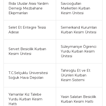
Rida Uluslar Arası Yardım
Savcıoğulları
Derneği Mezbahane
Marketleri Kurban
Ekipmanları
Kesim Ünitesi
Selet Et Entegre Tesisi
Semerkand Kurumları
Adese
Kurban Kesim Ünitesi
Süleymaniye Ögrenci
Servet Besicilik Kurban
Yurdu Kurban Kesim
Kesim Ünitesi
Ünitesi
Tahiroğlu Et ve Et
T.C.Selçuklu Üniversitesi
Ürünleri Kurban
Soğuk Hava Depoları
Kesim Sistemi
Yamanlar Kız Talebe
Yasin Salatan Besicilik
Yurdu Kurban Kesim
Kurban Kesim Hattı
Hattı