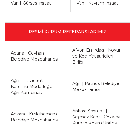
Van | Gürses İnşaat
Van | Kayram İnşaat
RESMİ KURUM REFERANSLARIMIZ
Afyon-Emirdağ | Koyun
Adana | Ceyhan
ve Keçi Yetiştiricileri
Belediye Mezbahanesi
Birliği
Ağrı | Et ve Süt
Ağrı | Patnos Belediye
Kurumu Müdürlüğü
Mezbahanesi
Ağrı Kombinası
Ankara-Şaşmaz |
Ankara | Kızılcıhamam
Şaşmaz Kapalı Cezaevi
Belediye Mezbahanesi
Kurban Kesim Ünitesi