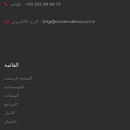
+90 332 251 60 72
:
الهاتف
bilgi@cicekmakina.com.tr
:
البريد الالكتروني
القائمة
الصفحة الرئيسية
المؤسساتية
المنتجات
المراجع
الأخبار
الاتصال