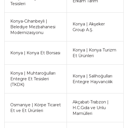
Erkam Tarım
Tesisleri
Konya-Cihanbeyli |
Konya | Akşeker
Belediye Mezbahanesi
Group A.Ş.
Modernizasyonu
Konya | Konya Turizm
Konya | Konya Et Borsası
Et Ürünleri
Konya | Muhtaroğulları
Konya | Salihoğulları
Entegre Et Tesisleri
Entegre Hayvancılık
(TKDK)
Akçabat-Trabzon |
Osmaniye | Körpe Ticaret
H.C.Gıda ve Unlu
Et ve Et Ürünleri
Mamülleri