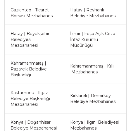
Gaziantep | Ticaret
Hatay | Reyhanlı
Borsası Mezbahanesi
Belediye Mezbahanesi
Hatay | Büyükşehir
İzmir | Foça Açık Ceza
Belediyesi
İnfaz Kurumu
Mezbahanesi
Müdürlüğü
Kahramanmaraş |
Kahramanmaraş | Kılılı
Pazarcık Belediye
Mezbahanesi
Başkanlığı
Kastamonu | Ilgaz
Kırklareli | Demirköy
Belediye Başkanlığı
Belediye Mezbahanesi
Mezbahanesi
Konya | Doğanhisar
Konya | Ilgın Belediyesi
Belediye Mezbahanesi
Mezbahanesi