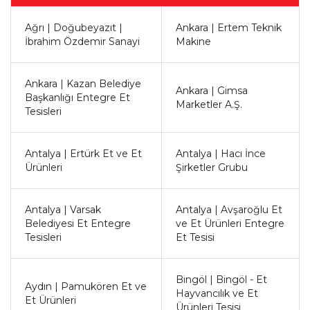
Ağrı | Doğubeyazıt |
Ankara | Ertem Teknik
İbrahim Özdemir Sanayi
Makine
Ankara | Kazan Belediye
Ankara | Gimsa
Başkanlığı Entegre Et
Marketler A.Ş.
Tesisleri
Antalya | Ertürk Et ve Et
Antalya | Hacı İnce
Ürünleri
Şirketler Grubu
Antalya | Varsak
Antalya | Avşaroğlu Et
Belediyesi Et Entegre
ve Et Ürünleri Entegre
Tesisleri
Et Tesisi
Bingöl | Bingöl - Et
Aydın | Pamukören Et ve
Hayvancılık ve Et
Et Ürünleri
Ürünleri Tesisi